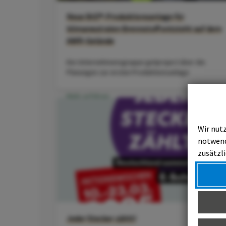
Neue BtE®-Produktionsanlage für
klimaneutralen Brennstoff entsteht auf dem
AWR-Gelände
Die Unternehmensgruppe getproject über die
Planungen zur ersten Produktionsanlage
Mehr erfahren
Wir nutz
notwend
zusätzli
Jeder Stecker zählt!