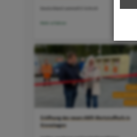
Deutschland sammelt E-Schrott
Mehr erfahren
Eröffnung des neuen AWR-Wertstoffhofs in
Kronshagen