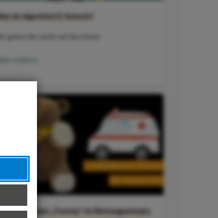
Was ist eigentlich E-Schrott?
ir gehen der Sache auf den Grund
ehr erfahren
Trösterbärchen „Tommy“ im Rettungseinsatz