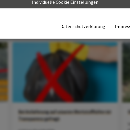
Individuelle Cookie Einstellungen
Auf dem AWR-Wertstoffhof in Nortorf
W
Mehr erfahren
Datenschutzerklärung
Impres
M
Bei Anlieferung auf unseren Wertstoffhöfen ist
Transparenz gefragt
V
u