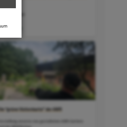
für Kinder
ir machen mit!
sum
ehr erfahren
Die “grüne Visitenkarte” der AWR
orstellung unseres neu gestalteten AWR-Gartens
nd der Blühflächen