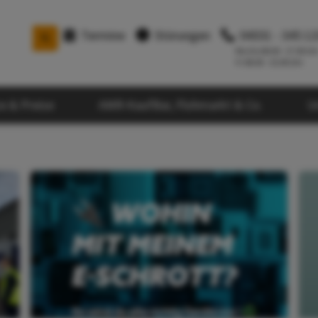
Termine
Störungen
04331 - 345 12

Mo-Do 08.00 - 17.00 Uh
Fr 08.00 - 15.00 Uhr
ce & Preise
AWR-KaufBar, Flohmarkt & Co.
U