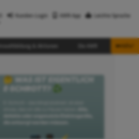
3
Kunden-Login
AWR-App
Leichte Sprache
r
mweltbildung & Aktionen
Die AWR
Hilfe?
