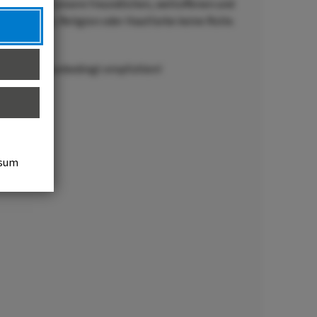
sind stolz auf unsere freundlichen, weltoffenen und
unft, Alter, Religion oder Hautfarbe keine Rolle.
. Nachahmung unbedingt empfohlen!
sum