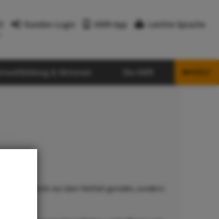
3
Kunden-Login
AWR-App
Leichte Sprache
r
mweltbildung & Aktionen
Die AWR
Hilfe?

ei der AWR nicht nur über Vielfalt geredet, sondern