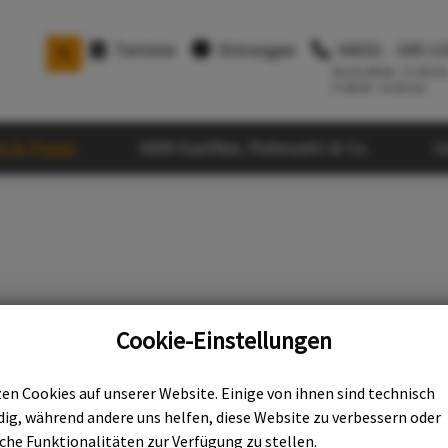
Termine
Störungen
04331 - 345 12

Mo-Do 08.00 - 17.00 Uh
Fr 08.00 - 15.00 Uhr
ce & Preise
AWR-KaufBar, Flohmarkt & Co.
U
Cookie-Einstellungen
nur die „Müllabfuhr“
auf den Geschäftsbetrieb der AWR wirft, stellt schnell fest, dass b
en Cookies auf unserer Website. Einige von ihnen sind technisch
ebt wird.
ig, während andere uns helfen, diese Website zu verbessern oder
che Funktionalitäten zur Verfügung zu stellen.