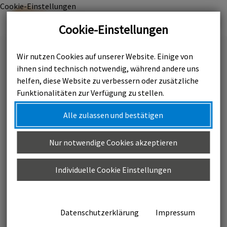
Cookie-Einstellungen

Cookie-Einstellungen
Wir nutzen Cookies auf unserer Website. Einige von
Kontaktanfrage
ihnen sind technisch notwendig, während andere uns
helfen, diese Website zu verbessern oder zusätzliche
Funktionalitäten zur Verfügung zu stellen.
Wir helfen Ihnen gerne weiter!
Alle zulassen und bestätigen
Ihre Nachricht an uns
Nur notwendige Cookies akzeptieren
Name
*
Individuelle Cookie Einstellungen
Vorname
*
Datenschutzerklärung
Impressum