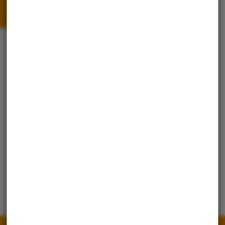
Alles außer
Abfuhrtermine
Hier
finden Sie alle
Termine unserer
Workshops,
Führungen,
Flohmärkte und
Co. auf einen Blick.