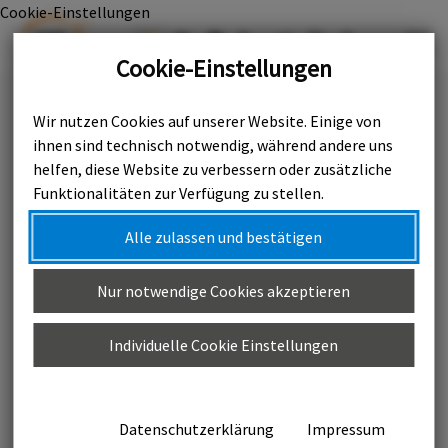
Cookie-Einstellungen

Cookie-Einstellungen
Wir nutzen Cookies auf unserer Website. Einige von
08.05.2025
ihnen sind technisch notwendig, während andere uns
helfen, diese Website zu verbessern oder zusätzliche
Umweltminister
Funktionalitäten zur Verfügung zu stellen.
Goldschmidt zu Gast
Alle zulassen und bestätigen
Nur notwendige Cookies akzeptieren
bei der AWR
Individuelle Cookie Einstellungen
Datenschutzerklärung
Impressum